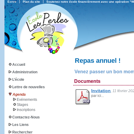
Ecrire
Plan du site
Soutenez notre école financièrement avec une opération "
Repas annuel !
Accueil
Venez passer un bon mo
Administration
L’école
Documents
Lettre de nouvelles
Invitation
, 11 février 20
Agenda
par ici...
Evénements
Stages
Inscriptions
Contactez-Nous
Les Liens
Rechercher