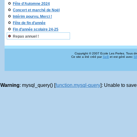
Fête d’Automne 2024
Concert et marché de Noël
Intérim pourvu. Merci !
Fête de fin d’année
Fin d’année scolaire 24-25
Repas annuel !
Copyright © 2007 Ecole Les Perles. Tous dro
Ce site a été créé par
SeB
et est géré avec
S
Warning
: mysql_query() [
function.mysql-query
]: Unable to save