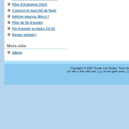
Fête d’Automne 2024
Concert et marché de Noël
Intérim pourvu. Merci !
Fête de fin d’année
Fin d’année scolaire 24-25
Repas annuel !
Mots-clés
album
Copyright © 2007 Ecole Les Perles. Tous dro
Ce site a été créé par
SeB
et est géré avec
S