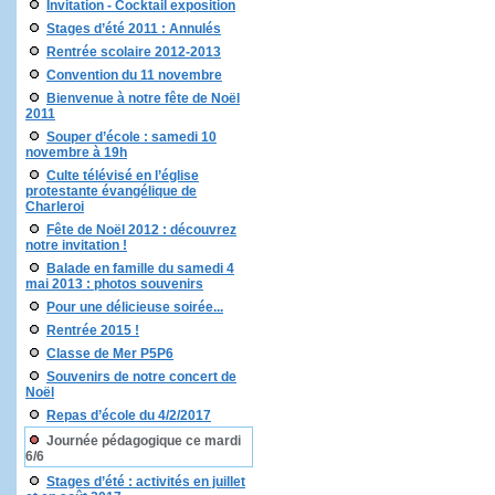
Invitation - Cocktail exposition
Stages d’été 2011 : Annulés
Rentrée scolaire 2012-2013
Convention du 11 novembre
Bienvenue à notre fête de Noël
2011
Souper d’école : samedi 10
novembre à 19h
Culte télévisé en l’église
protestante évangélique de
Charleroi
Fête de Noël 2012 : découvrez
notre invitation !
Balade en famille du samedi 4
mai 2013 : photos souvenirs
Pour une délicieuse soirée...
Rentrée 2015 !
Classe de Mer P5P6
Souvenirs de notre concert de
Noël
Repas d’école du 4/2/2017
Journée pédagogique ce mardi
6/6
Stages d’été : activités en juillet