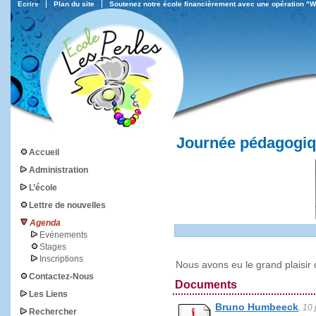
Ecrire
Plan du site
Soutenez notre école financièrement avec une opération "
Journée pédagogiq
Accueil
Administration
L’école
Lettre de nouvelles
Agenda
Evénements
Stages
Inscriptions
Nous avons eu le grand plaisir
Contactez-Nous
Documents
Les Liens
Bruno Humbeeck
, 10
Rechercher