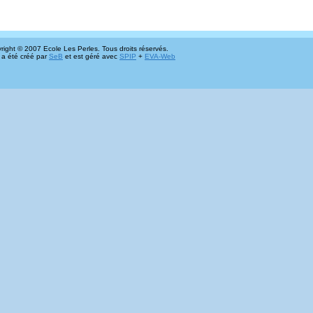
right © 2007 Ecole Les Perles. Tous droits réservés.
 a été créé par
SeB
et est géré avec
SPIP
+
EVA-Web