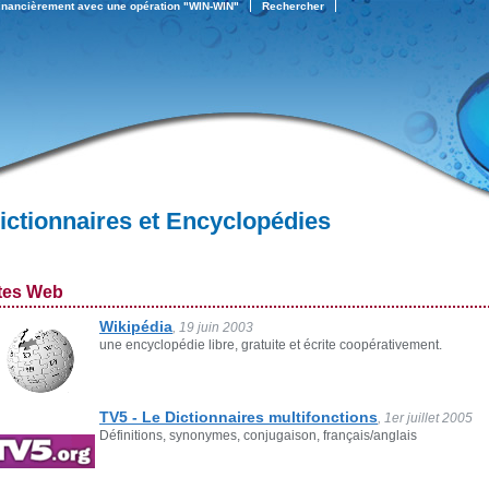
financièrement avec une opération "WIN-WIN"
Rechercher
ictionnaires et Encyclopédies
tes Web
Wikipédia
, 19 juin 2003
une encyclopédie libre, gratuite et écrite coopérativement.
TV5 - Le Dictionnaires multifonctions
, 1er juillet 2005
Définitions, synonymes, conjugaison, français/anglais