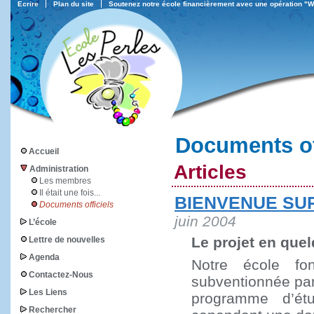
Ecrire
Plan du site
Soutenez notre école financièrement avec une opération "
Documents of
Accueil
Articles
Administration
Les membres
Il était une fois...
BIENVENUE SUR
Documents officiels
juin 2004
L’école
Le projet en que
Lettre de nouvelles
Agenda
Notre école fon
Contactez-Nous
subventionnée par
Les Liens
programme d’ét
Rechercher