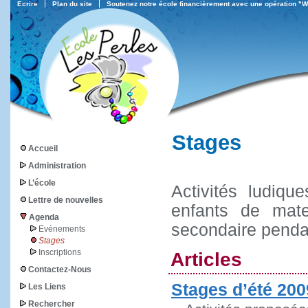
Ecrire
Plan du site
Soutenez notre école financièrement avec une opération "
Stages
Accueil
Administration
L’école
Activités ludiq
Lettre de nouvelles
enfants de mate
Agenda
secondaire pendan
Evénements
Stages
Inscriptions
Articles
Contactez-Nous
Stages d’été 200
Les Liens
Rechercher