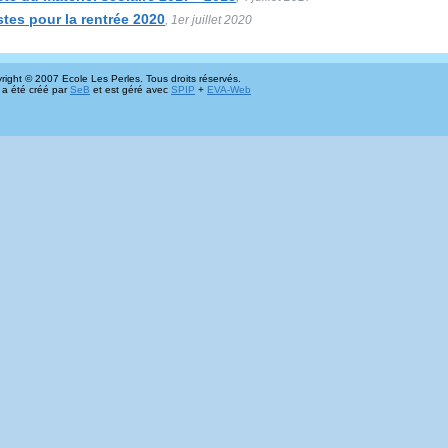
stes pour la rentrée 2020
, 1er juillet 2020
right © 2007 Ecole Les Perles. Tous droits réservés.
 a été créé par
SeB
et est géré avec
SPIP
+
EVA-Web