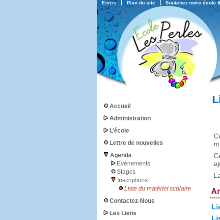
Ecrire
Plan du site
Soutenez notre école 
L
Accueil
Administration
L’école
C
Lettre de nouvelles
m
Agenda
C
aj
Evénements
Stages
La
Inscriptions
Liste du matériel scolaire
Ar
Contactez-Nous
Li
Les Liens
Li