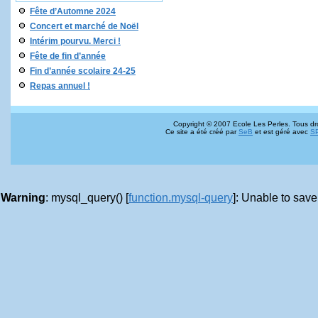
Fête d’Automne 2024
Concert et marché de Noël
Intérim pourvu. Merci !
Fête de fin d’année
Fin d’année scolaire 24-25
Repas annuel !
Copyright © 2007 Ecole Les Perles. Tous dro
Ce site a été créé par
SeB
et est géré avec
S
Warning
: mysql_query() [
function.mysql-query
]: Unable to save