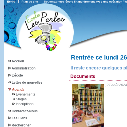
Ecrire
Plan du site
Soutenez notre école financièrement avec une opération "
Rentrée ce lundi 2
Accueil
Il reste encore quelques pl
Administration
L’école
Documents
Lettre de nouvelles
, 27 août 202
Agenda
Evénements
Stages
Inscriptions
Contactez-Nous
Les Liens
Rechercher