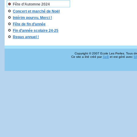
Fête d’Automne 2024
Concert et marché de Noël
Intérim pourvu. Merci !
Fête de fin d’année
Fin d’année scolaire 24-25
Repas annuel !
Copyright © 2007 Ecole Les Perles. Tous dro
Ce site a été créé par
SeB
et est géré avec
S