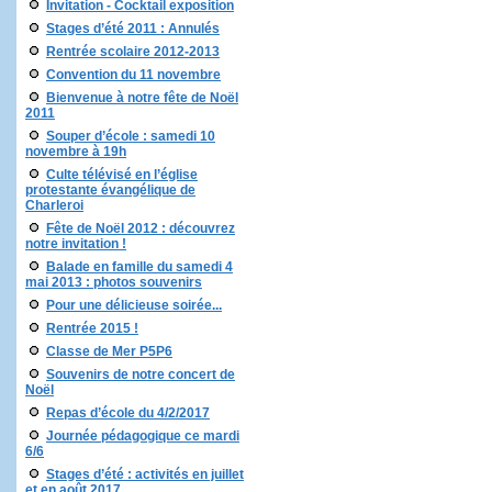
Invitation - Cocktail exposition
Stages d’été 2011 : Annulés
Rentrée scolaire 2012-2013
Convention du 11 novembre
Bienvenue à notre fête de Noël
2011
Souper d’école : samedi 10
novembre à 19h
Culte télévisé en l’église
protestante évangélique de
Charleroi
Fête de Noël 2012 : découvrez
notre invitation !
Balade en famille du samedi 4
mai 2013 : photos souvenirs
Pour une délicieuse soirée...
Rentrée 2015 !
Classe de Mer P5P6
Souvenirs de notre concert de
Noël
Repas d’école du 4/2/2017
Journée pédagogique ce mardi
6/6
Stages d’été : activités en juillet
et en août 2017