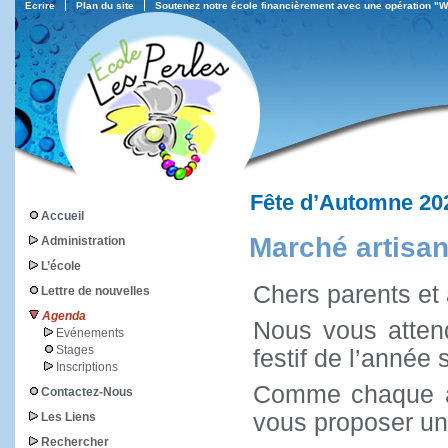
Ecrire
Plan du site
Soutenez notre école financièrement avec une opération "
Fête d’Automne 20
Accueil
Marché artisan
Administration
L’école
Chers parents et 
Lettre de nouvelles
Agenda
Nous vous atten
Evénements
Stages
festif de l’année 
Inscriptions
Comme chaque an
Contactez-Nous
vous proposer u
Les Liens
Rechercher